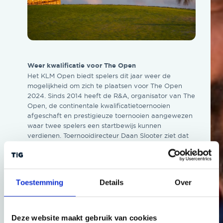
Weer kwalificatie voor The Open
Het KLM Open biedt spelers dit jaar weer de
mogelijkheid om zich te plaatsen voor The Open
2024. Sinds 2014 heeft de R&A, organisator van The
Open, de continentale kwalificatietoernooien
afgeschaft en prestigieuze toernooien aangewezen
waar twee spelers een startbewijs kunnen
verdienen. Toernooidirecteur Daan Slooter ziet dat
wederom als een grote eer en waardering voor de
kwaliteit van het KLM Open.
Nederlands toptrio
Toestemming
Details
Over
Ook zeker is dat dit jaar de drie beste Nederlandse
spelers van de DP World Tour zich op het KLM Open
laten zien. De deelname van dit top trio, Joost
Luiten, Darius van Driel en Daan Huizing, dat bijna
Deze website maakt gebruik van cookies