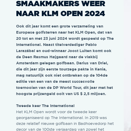
SMAAKMAKERS WEER
NAAR KLM OPEN 2024
Ook dit jaar komt een grote verzameling van
Europese golfsterren naar het KLM Open, dat van
20 tot en met 23 juni 2024 wordt gespeeld op The
International. Naast titelverdediger Pablo
Larazábal en oud-winnaar Joost Luiten komt ook
de Deen Rasmus Højgaard naar de vlakbij
Amsterdam gelegen golfbaan. Darius van Driel,
die dit jaar zijn eerste tourzege pakte in Kenia,
mag natuurlijk ook niet ontbreken op de 104de
editie van een van de meest succesvolle
toernooien van de DP World Tour, dit jaar met het
hoogste prijzengeld ooit van US $ 2,5 miljoen.
Tweede keer The International
Het KLM Open wordt voor de tweede keer
georganiseerd op The International. In 2019 was
deze relatief nieuwe golfbaan in Badhoevedorp het
decor van de 100ste verjaardag van zowel het