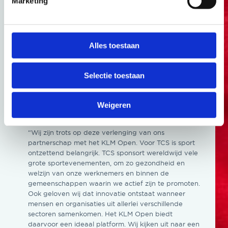
Marketing
kunnen melden dat Tata Consultancy Services weer
aan boord is als official partner van het toernooi.
Daarnaast is kledingmerk CODE-ZERO official
clothing supplier van het toernooi geworden.
Alles toestaan
Tata Consultancy Services, al ruim 32 jaar actief in
Nederland als strategische innovatiepartner en IT-
Selectie toestaan
dienstverlener voor toonaangevende Nederlandse
organisaties, is blij ook de komende jaren weer
partner van het KLM Open te zijn.
Weigeren
Josu Devasia, Algemeen Directeur TCS Nederland,
“Wij zijn trots op deze verlenging van ons
partnerschap met het KLM Open. Voor TCS is sport
ontzettend belangrijk. TCS sponsort wereldwijd vele
grote sportevenementen, om zo gezondheid en
welzijn van onze werknemers en binnen de
gemeenschappen waarin we actief zijn te promoten.
Ook geloven wij dat innovatie ontstaat wanneer
mensen en organisaties uit allerlei verschillende
sectoren samenkomen. Het KLM Open biedt
daarvoor een ideaal platform. Wij kijken uit naar een