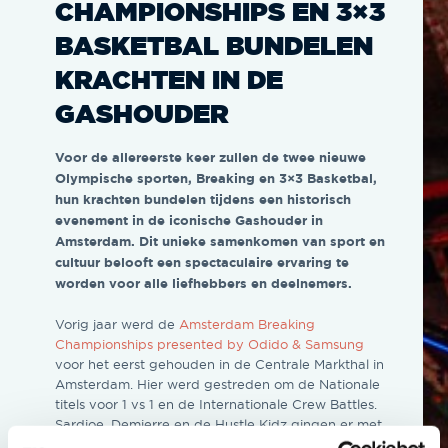
CHAMPIONSHIPS EN 3×3
BASKETBAL BUNDELEN
KRACHTEN IN DE
GASHOUDER
Voor de allereerste keer zullen de twee nieuwe
Olympische sporten, Breaking en 3×3 Basketbal,
hun krachten bundelen tijdens een historisch
evenement in de iconische Gashouder in
Amsterdam. Dit unieke samenkomen van sport en
cultuur belooft een spectaculaire ervaring te
worden voor alle liefhebbers en deelnemers.
Vorig jaar werd de
Amsterdam Breaking
Championships presented by Odido & Samsung
voor het eerst gehouden in de Centrale Markthal in
Amsterdam. Hier werd gestreden om de Nationale
titels voor 1 vs 1 en de Internationale Crew Battles.
Sardjoe, Demierre en de Hustle Kidz gingen er met
de winst vandoor. Binnen in de Amsterdamse