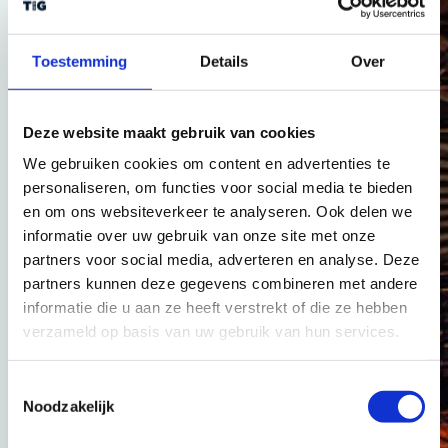
Centrale Markthal was voor dit kampioenschap een
speciaal stadion gebouwd met in het midden van
het stadion een cirkel als strijdtoneel voor intense
Toestemming
Details
Over
Breaking battles.
In de Markthal was ook voldoende ruimte voor side
Deze website maakt gebruik van cookies
events zoals het Voetjes van de vloer dansfestival,
waar jong en oud van genoten om te genieten van
We gebruiken cookies om content en advertenties te
een unieke combinatie van sport en cultuur van de
personaliseren, om functies voor social media te bieden
bovenste plank. En met deze eerste editie van
en om ons websiteverkeer te analyseren. Ook delen we
Amsterdam Breaking Championships,
informatie over uw gebruik van onze site met onze
gepresenteerd door Odido & Samsung, bevestigt
Amsterdam zijn reputatie als Urban Sport Capital.
partners voor social media, adverteren en analyse. Deze
partners kunnen deze gegevens combineren met andere
Dit jaar slaat dit evenement de handen ineen met
informatie die u aan ze heeft verstrekt of die ze hebben
3×3 Basketbal om een nog groter en
verzameld op basis van uw gebruik van hun services.
indrukwekkender spektakel te creëren. De
Gashouder, een beroemd historisch gebouw in het
hart van Amsterdam, zal het toneel zijn van dit
Toestemmingsselectie
baanbrekende evenement.
Noodzakelijk
Over Breaking