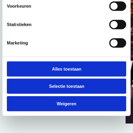
Breaking, ook wel bekend als breakdancing, is een
Voorkeuren
dansstijl die in de jaren 70 in de Verenigde Staten
ontstond. Het kreeg vorm op de bruisende
blockparty’s in de Bronx, voortgekomen uit de
Statistieken
hiphopcultuur, en wordt gekenmerkt door
acrobatische bewegingen, knap voetenwerk en de
‘key’ role die de DJ en de MC spelen tijdens battles.
Marketing
In de jaren 90 werden er voor het eerst
internationale wedstrijden gehouden over de hele
wereld, waardoor de dansvorm populair werd onder
zowel hiphopgemeenschappen als het grote
Alles toestaan
publiek.
NIEUWS DELEN
Selectie toestaan
Weigeren