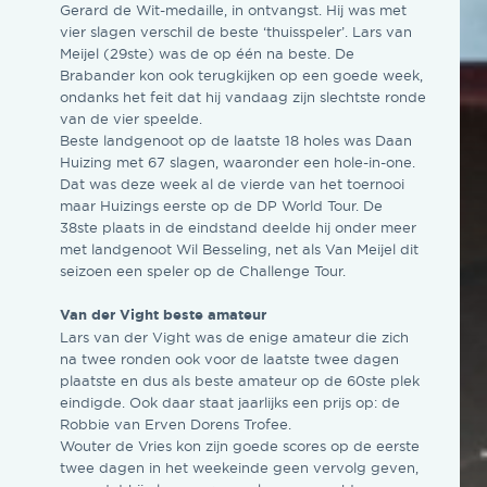
Gerard de Wit-medaille, in ontvangst. Hij was met
vier slagen verschil de beste ‘thuisspeler’. Lars van
Meijel (29ste) was de op één na beste. De
Brabander kon ook terugkijken op een goede week,
ondanks het feit dat hij vandaag zijn slechtste ronde
van de vier speelde.
Beste landgenoot op de laatste 18 holes was Daan
Huizing met 67 slagen, waaronder een hole-in-one.
Dat was deze week al de vierde van het toernooi
maar Huizings eerste op de DP World Tour. De
38ste plaats in de eindstand deelde hij onder meer
met landgenoot Wil Besseling, net als Van Meijel dit
seizoen een speler op de Challenge Tour.
Van der Vight beste amateur
Lars van der Vight was de enige amateur die zich
na twee ronden ook voor de laatste twee dagen
plaatste en dus als beste amateur op de 60ste plek
eindigde. Ook daar staat jaarlijks een prijs op: de
Robbie van Erven Dorens Trofee.
Wouter de Vries kon zijn goede scores op de eerste
twee dagen in het weekeinde geen vervolg geven,