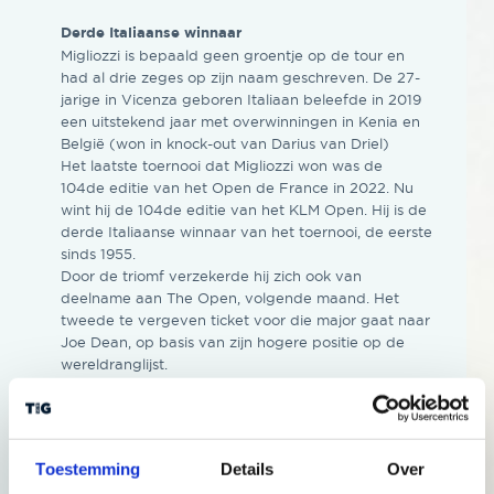
Derde Italiaanse winnaar
Migliozzi is bepaald geen groentje op de tour en
had al drie zeges op zijn naam geschreven. De 27-
jarige in Vicenza geboren Italiaan beleefde in 2019
een uitstekend jaar met overwinningen in Kenia en
België (won in knock-out van Darius van Driel)
Het laatste toernooi dat Migliozzi won was de
104de editie van het Open de France in 2022. Nu
wint hij de 104de editie van het KLM Open. Hij is de
derde Italiaanse winnaar van het toernooi, de eerste
sinds 1955.
Door de triomf verzekerde hij zich ook van
deelname aan The Open, volgende maand. Het
tweede te vergeven ticket voor die major gaat naar
Joe Dean, op basis van zijn hogere positie op de
wereldranglijst.
Boodschappenjongen
Daarmee kreeg het verhaal van Jo Dean ook nog
een positief tintje. De morgen jarige Engelsman (nu
Toestemming
Details
Over
nog 29) verdiende eind vorig jaar zijn tourkaart in