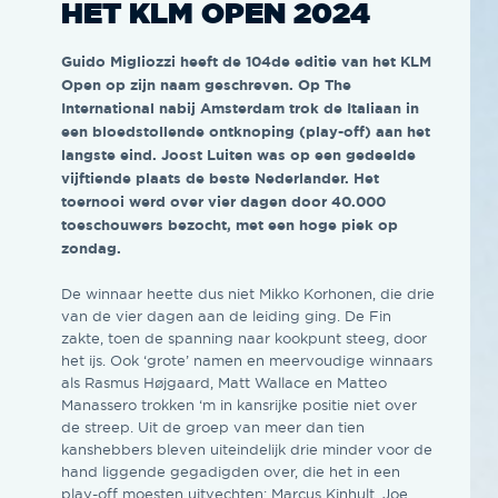
HET KLM OPEN 2024
Guido Migliozzi heeft de 104de editie van het KLM
Open op zijn naam geschreven. Op The
International nabij Amsterdam trok de Italiaan in
een bloedstollende ontknoping (play-off) aan het
langste eind. Joost Luiten was op een gedeelde
vijftiende plaats de beste Nederlander. Het
toernooi werd over vier dagen door 40.000
toeschouwers bezocht, met een hoge piek op
zondag.
De winnaar heette dus niet Mikko Korhonen, die drie
van de vier dagen aan de leiding ging. De Fin
zakte, toen de spanning naar kookpunt steeg, door
het ijs. Ook ‘grote’ namen en meervoudige winnaars
als Rasmus Højgaard, Matt Wallace en Matteo
Manassero trokken ‘m in kansrijke positie niet over
de streep. Uit de groep van meer dan tien
kanshebbers bleven uiteindelijk drie minder voor de
hand liggende gegadigden over, die het in een
play-off moesten uitvechten: Marcus Kinhult, Joe