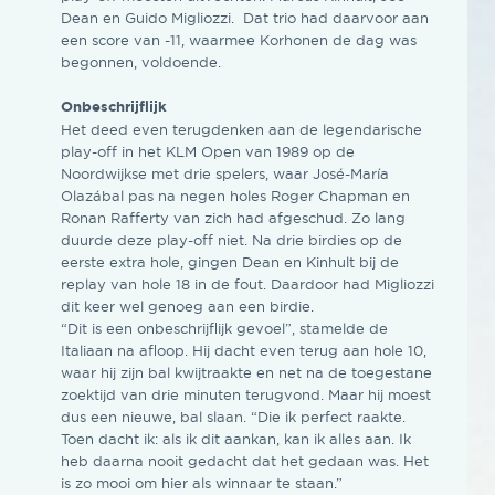
Dean en Guido Migliozzi. Dat trio had daarvoor aan
een score van -11, waarmee Korhonen de dag was
begonnen, voldoende.
Onbeschrijflijk
Het deed even terugdenken aan de legendarische
play-off in het KLM Open van 1989 op de
Noordwijkse met drie spelers, waar José-María
Olazábal pas na negen holes Roger Chapman en
Ronan Rafferty van zich had afgeschud. Zo lang
duurde deze play-off niet. Na drie birdies op de
eerste extra hole, gingen Dean en Kinhult bij de
replay van hole 18 in de fout. Daardoor had Migliozzi
dit keer wel genoeg aan een birdie.
“Dit is een onbeschrijflijk gevoel”, stamelde de
Italiaan na afloop. Hij dacht even terug aan hole 10,
waar hij zijn bal kwijtraakte en net na de toegestane
zoektijd van drie minuten terugvond. Maar hij moest
dus een nieuwe, bal slaan. “Die ik perfect raakte.
Toen dacht ik: als ik dit aankan, kan ik alles aan. Ik
heb daarna nooit gedacht dat het gedaan was. Het
is zo mooi om hier als winnaar te staan.”