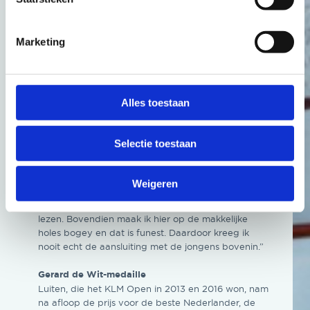
het onthaal van een winnaar, waarna hij het publiek
beloonde met een birdie en zijn vierde ronde onder
par deze week. “Het publiek in het KLM Open is
Marketing
altijd geweldig. Ook om die reden zit spelen hier
qua gevoel dicht tegen een major aan.”
Voor de komende twee jaar, wanneer het KLM Open
ook op The International wordt gespeeld, hoopt
Alles toestaan
Luiten dat de baan iets wordt aangepast. “Daarin
sta ik niet alleen. Op een aantal holes worden goede
slagen niet beloond, maar afgestraft en dat zou niet
Selectie toestaan
moeten.”
Dat hijzelf niet tot het laatst meedeed om de zege,
weet de Bleiswijker aan zijn putten. “Dat was deze
Weigeren
week niet goed genoeg. Mijn kwaliteit ligt niet op
deze hobbelgreens, ik had moeite om de putts te
lezen. Bovendien maak ik hier op de makkelijke
holes bogey en dat is funest. Daardoor kreeg ik
nooit echt de aansluiting met de jongens bovenin.”
Gerard de Wit-medaille
Luiten, die het KLM Open in 2013 en 2016 won, nam
na afloop de prijs voor de beste Nederlander, de