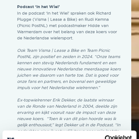
Podcast ‘In het Wiel’
In de podcast ‘In het Wiel’ spraken ook Richard
Plugge (Visma | Lease a Bike) en Rudi Kemna
(Picnic PostNL) met podcastmaker Hidde van
Warmerdam over het belang van deze koers voor
de Nederlandse wielersport.
Ook Team Visma | Lease a Bike en Team Picnic
PostNL zijn positief en zeiden in 2024. “Onze teams
kennen een stevig Nederlands fundament en een
nieuwe innovatieve Nederlandse meerdaagse koers
juichen we daarom van harte toe. Dat is goed voor
onze fans en partners, en bovenal een geweldige
impuls voor het Nederlandse wielrennen.”
Ex-topwielrenner Erik Dekker, de laatste winnaar
van de Ronde van Nederland in 2004, deelde zijn
ervaring en kijkt vooruit naar de impact van deze
nieuwe koers. “Toen ik van dit plan hoorde was ik
gelijk enthousiast,” legt Dekker uit in de Podcast. “In
gedachten ging ik natuurlijk terug naar mijn laatste
overwinning en het zal tijd worden dat die uit de