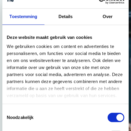
boeken gereden gaat worden. Goed dat Nederland
weer
een internationale ronde erbij
heeft.”
Toestemming
Details
Over
Etappeschema
De Tour of Holland 2025 bestaat uit een proloog en
vijf etappes. Die allen gekenmerkt kunnen worden
Deze website maakt gebruik van cookies
door het innovatieve karakter van de Tour of
Holland.
We gebruiken cookies om content en advertenties te
personaliseren, om functies voor social media te bieden
Dinsdag 14 oktober -> Proloog Den Haag
en om ons websiteverkeer te analyseren. Ook delen we
Den Haag verwelkomt de Tour of Holland en is
informatie over uw gebruik van onze site met onze
gastheer van de ‘Dutch Depart’, onder andere met
partners voor social media, adverteren en analyse. Deze
de ploegenpresentatie, een fietsfestival en een
veelheid aan activiteiten voor de wielerfans in en
partners kunnen deze gegevens combineren met andere
rondom Sportcampus Zuiderpark. Den Haag trapt
informatie die u aan ze heeft verstrekt of die ze hebben
de Tour of Holland af met een verrassende
verzameld op basis van uw gebruik van hun services.
avondproloog in en rondom het Zuiderpark.
Sportwethouder Hilbert Bredemeijer: “Na de Tour de
Toestemmingsselectie
France Femmes komt er weer een grote
Noodzakelijk
wielerronde naar Den Haag. De Haagse Dutch
Depart wordt een sportief wielerfeest voor én met