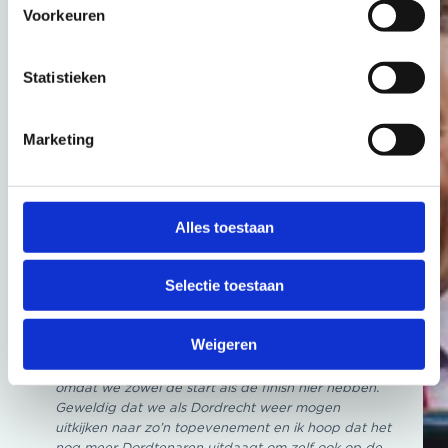
de hele stad. De bijzondere avondproloog in het
Voorkeuren
mooie Zuiderpark is een perfecte start van de Tour
of Holland en ik ben trots de wielrenners en fans in
Den Haag te ontvangen.”
Statistieken
Woensdag 15 oktober -> Etappe 1 Dordrecht –
Dordrecht
Marketing
De eerste etappe heeft een van de oudste
Nederlandse steden als start- en finishlocatie. De
koers zal meerdere Drechtsteden aandoen en de
wind zal zeer waarschijnlijk vrij spel hebben in de
Alles toestaan
Alblasserwaard met als décor, klassieke Hollandse
windmolens.
Selectie toestaan
“Bij de Tour de France Femmes hebben we al
gezien dat de wielersport leeft in Dordrecht en dat
zo’n evenement trots oproept”, vertelt de Dordtse
Weigeren
sportwethouder Marc Merx. “De Tour of Holland-
etappe zal nog beter beleefbaar zijn voor publiek,
omdat we zowel de start als de finish hier hebben.
Geweldig dat we als Dordrecht weer mogen
uitkijken naar zo’n topevenement en ik hoop dat het
nog meer Dordtenaren uitdaagt om zelf ook op de