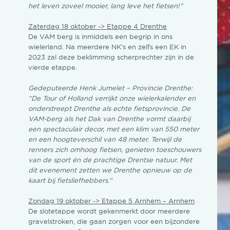
het leven zoveel mooier, lang leve het fietsen!”
Zaterdag 18 oktober -> Etappe 4 Drenthe
De VAM berg is inmiddels een begrip in ons
wielerland. Na meerdere NK’s en zelfs een EK in
2023 zal deze beklimming scherprechter zijn in de
vierde etappe.
Gedeputeerde Henk Jumelet – Provincie Drenthe:
“De Tour of Holland verrijkt onze wielerkalender en
onderstreept Drenthe als echte fietsprovincie. De
VAM-berg als het Dak van Drenthe vormt daarbij
een spectaculair decor, met een klim van 550 meter
en een hoogteverschil van 48 meter. Terwijl de
renners zich omhoog fietsen, genieten toeschouwers
van de sport én de prachtige Drentse natuur. Met
dit evenement zetten we Drenthe opnieuw op de
kaart bij fietsliefhebbers.”
Zondag 19 oktober -> Etappe 5 Arnhem – Arnhem
De slotetappe wordt gekenmerkt door meerdere
gravelstroken, die gaan zorgen voor een bijzondere