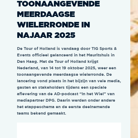
TOONAANGEVENDE
MEERDAAGSE
WIELERRONDE IN
NAJAAR 2025
De Tour of Holland is vandaag door TIG Sports &
Events officieel gelanceerd in het Mauritshuis in
Den Haag. Met de Tour of Holland krijgt
Nederland, van 14 tot 19 oktober 2025, weer een
toonaangevende meerdaagse wielerronde. De
lancering vond plaats in het bijzijn van vele media,
gasten en stakeholders tijdens een speciale
aflevering van de AD-podcast “In het Wiel” van
mediapartner DPG. Daarin werden onder andere
het etappeschema en de eerste deelnemende
teams bekend gemaakt.
Videospeler